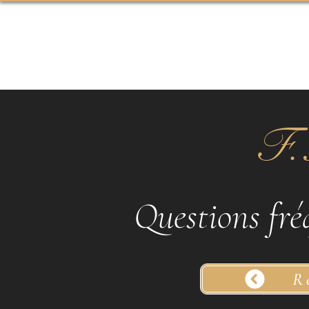
Coach & Thérapeute
F.
Questions fr
R