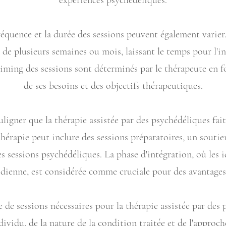
expériences psychédéliques.
fréquence et la durée des sessions peuvent également varie
de plusieurs semaines ou mois, laissant le temps pour l'int
timing des sessions sont déterminés par le thérapeute en f
de ses besoins et des objectifs thérapeutiques.
uligner que la thérapie assistée par des psychédéliques fa
thérapie peut inclure des sessions préparatoires, un soutien
 sessions psychédéliques. La phase d'intégration, où les i
tidienne, est considérée comme cruciale pour des avantages
 de sessions nécessaires pour la thérapie assistée par des
dividu, de la nature de la condition traitée et de l'appro