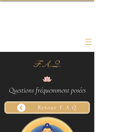
Coach & Thérapeute
F.A.Q.
Questions fréquemment posées
Retour F.A.Q.