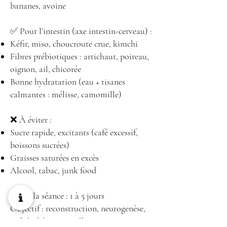
bananes, avoine
✅ Pour l’intestin (axe intestin-cerveau) :
Kéfir, miso, choucroute crue, kimchi
Fibres prébiotiques : artichaut, poireau,
oignon, ail, chicorée
Bonne hydratation (eau + tisanes
calmantes : mélisse, camomille)
❌ À éviter :
Sucre rapide, excitants (café excessif,
boissons sucrées)
Graisses saturées en excès
Alcool, tabac, junk food
Après la séance : 1 à 5 jours
Objectif : reconstruction, neurogenèse,
stabilité émotionnelle et protection