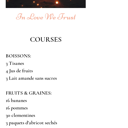
In Love We Trust
COURSES
BOISSONS:
3 Tisanes
4 Jus de fruits
3 Lait amande sans sucres
FRUITS & GRAINES:
16
bananes
16 pommes
30 clementines
3 paquets d'abricot sechés